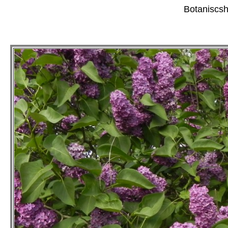
Botaniscsh